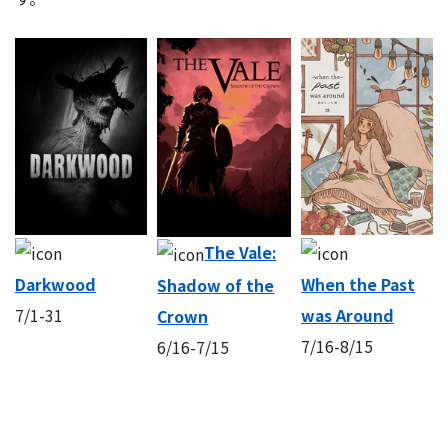
The Vale:
Darkwood
When the Past
Shadow of the
7/1-31
was Around
Crown
7/16-8/15
6/16-7/15