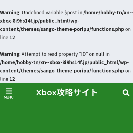
Warning
: Undefined variable $post in
/home/hobby-tn/xn--
xbox-8i9hs14f.jp/public_html/wp-
content/themes/sango-theme-poripu/functions.php
on
line
12
Warning
: Attempt to read property "ID" on null in
/home/hobby-tn/xn--xbox-8i9hs14f.jp/public_html/wp-
content/themes/sango-theme-poripu/functions.php
on
line
12
Xbox攻略サイト