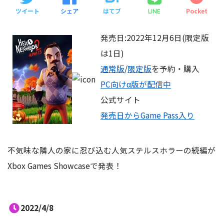
ツイート
シェア
はてブ
Pocket
LINE
発売日:2022年12月6日(限定版
は1日)
通常版
/
限定版
を予約・購入
PC向けα版が配信中
公式サイト
発売日からGame Pass入り
不気味な隣人の家に忍び込む人気ステルスホラーの続編が
Xbox Games Showcaseで発表！
2022/4/8