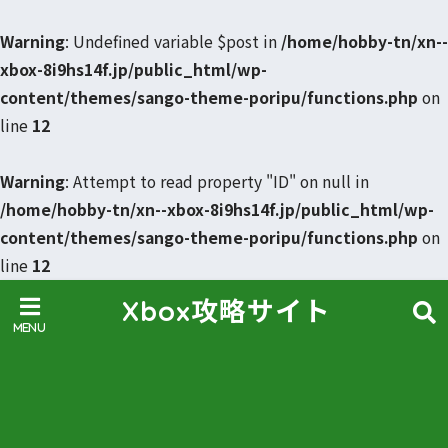
Warning
: Undefined variable $post in
/home/hobby-tn/xn--
xbox-8i9hs14f.jp/public_html/wp-
content/themes/sango-theme-poripu/functions.php
on
line
12
Warning
: Attempt to read property "ID" on null in
/home/hobby-tn/xn--xbox-8i9hs14f.jp/public_html/wp-
content/themes/sango-theme-poripu/functions.php
on
line
12
Xbox攻略サイト