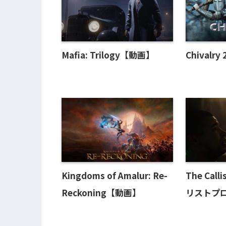
Mafia: Trilogy【動画】
Chivalr
Kingdoms of Amalur: Re-
The Calli
Reckoning【動画】
リストプ