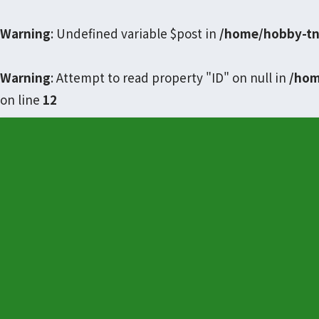
Warning
: Undefined variable $post in
/home/hobby-tn
Warning
: Attempt to read property "ID" on null in
/hom
on line
12