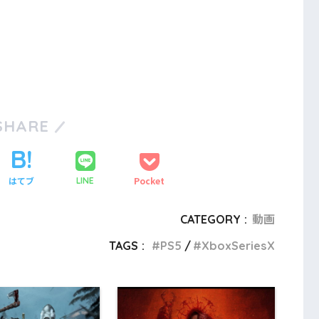
SHARE
はてブ
Pocket
LINE
CATEGORY :
動画
TAGS :
PS5
XboxSeriesX